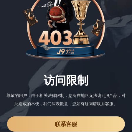
访问限制
尊敬的用户，由于相关法律限制，您所在地区无法访问J9产品，对
此造成的不便，我们深表歉意，您如有疑问请联系客服。
联系客服