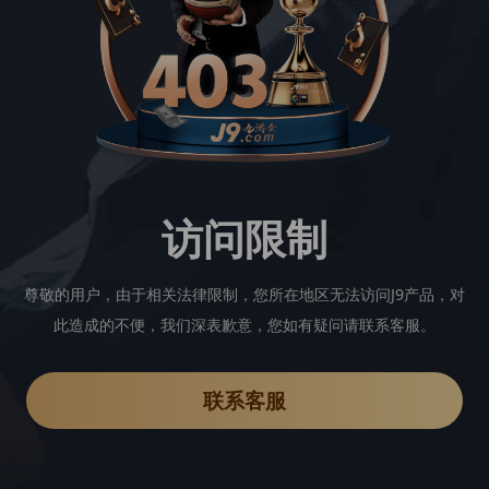
访问限制
尊敬的用户，由于相关法律限制，您所在地区无法访问J9产品，对
此造成的不便，我们深表歉意，您如有疑问请联系客服。
联系客服